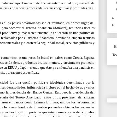
ealizará bajo el impacto de la crisis internacional que, más allá de
a crisis de repercusiones cada vez más negativas y profundas en el
►
is en los países desarrollados son el resultado, en primer lugar, del
►
para socorrer al sistema financiero (
bailouts
), renuncias fiscales
d productiva y, más recientemente, la aplicación de una política de
s reclamados por el sistema financiero, desviando empero recursos
bernamentales y a costear la seguridad social, servicios públicos y
E
Te
o económico, es una recesión brutal en países como Grecia, España,
 retracción de sus productos brutos internos, y crecimiento promedio
ue en EEUU y Japón, siendo que éste ya enfrentaba una parálisis en
sis, por razones específicas.
ridad fue una opción política e ideológica determinada por la
íses desarrollados, influenciada incluso por el hecho de que varios
omo la presidencia del Banco Central Europeo, la presidencia del
retaría del Tesoro Americano, entre otros, provienen del sistema
abajaron en bancos como Lehman Brothers, uno de los responsables
. Los bancos y fondos de inversión pretenden obtener las ganancias
s realizados, sin importarles que esto ocurra a costas de la quiebra