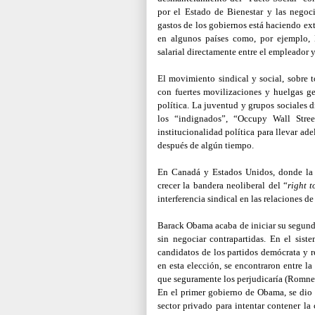
por el Estado de Bienestar y las negoc
gastos de los gobiernos está haciendo exti
en algunos países como, por ejemplo, 
salarial directamente entre el empleador y
El movimiento sindical y social, sobre t
con fuertes movilizaciones y huelgas gen
política. La juventud y grupos sociales
los “indignados”, “Occupy Wall Street
institucionalidad política para llevar a
después de algún tiempo.
En Canadá y Estados Unidos, donde la l
crecer la bandera neoliberal del “
right 
interferencia sindical en las relaciones de
Barack Obama acaba de iniciar su segund
sin negociar contrapartidas. En el sist
candidatos de los partidos demócrata y r
en esta elección, se encontraron entre 
que seguramente los perjudicaría (Romne
En el primer gobierno de Obama, se dio
sector privado para intentar contener la 