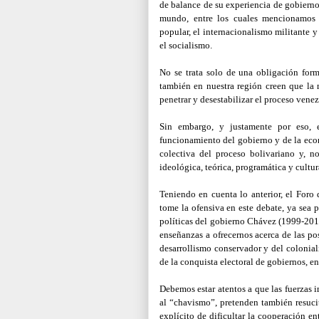
de balance de su experiencia de gobiern
mundo, entre los cuales mencionamos
popular, el internacionalismo militante y 
el socialismo.
No se trata solo de una obligación for
también en nuestra región creen que la
penetrar y desestabilizar el proceso venez
Sin embargo, y justamente por eso, 
funcionamiento del gobierno y de la econ
colectiva del proceso bolivariano y, n
ideológica, teórica, programática y cultu
Teniendo en cuenta lo anterior, el Foro
tome la ofensiva en este debate, ya sea 
políticas del gobierno Chávez (1999-201
enseñanzas a ofrecernos acerca de las po
desarrollismo conservador y del coloniali
de la conquista electoral de gobiernos, e
Debemos estar atentos a que las fuerzas i
al “chavismo”, pretenden también resucit
explícito de dificultar la cooperación en