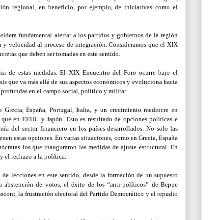
ción regional, en beneficio, por ejemplo, de iniciativas como el
sidera fundamental alertar a los partidos y gobiernos de la región
n y velocidad al proceso de integración. Consideramos que el XIX
ncretas que deben ser tomadas en este sentido.
cia de estas medidas. El XIX Encuentro del Foro ocurre bajo el
risis que va más allá de sus aspectos económicos y evoluciona hacia
profundas en el campo social, político y militar.
 Grecia, España, Portugal, Italia, y un crecimiento mediocre en
 que en EEUU y Japón. Esto es resultado de opciones políticas e
ía del sector financiero en los países desarrollados. No solo las
ienen estas opciones. En varias situaciones, como en Grecia, España
mócratas los que inauguraron las medidas de ajuste estructural. En
y el rechazo a la política.
ta de lecciones en este sentido, desde la formación de un supuesto
a abstención de votos, el éxito de los “anti-políticos” de Beppe
sconi, la frustración electoral del Partido Democrático y el repudio