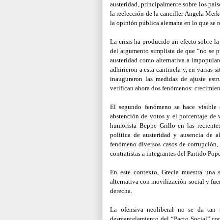
austeridad, principalmente sobre los paí
la reelección de la canciller Angela Merk
la opinión pública alemana en lo que se re
La crisis ha producido un efecto sobre la
del argumento simplista de que “no se p
austeridad como alternativa a impopula
adhirieron a esta cantinela y, en varias 
inauguraron las medidas de ajuste estru
verifican ahora dos fenómenos: crecimient
El segundo fenómeno se hace visible e
abstención de votos y el porcentaje de v
humorista Beppe Grillo en las reciente
política de austeridad y ausencia de a
fenómeno diversos casos de corrupción,
contratistas a integrantes del Partido Pop
En este contexto, Grecia muestra una s
alternativa con movilización social y fue
derecha.
La ofensiva neoliberal no se da tan s
desmantelamiento del “Pacto Social” con