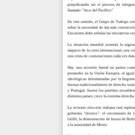
perjudicando así el proceso de integra
llamado “Arco del Pacífico”.
En este sentido, el Grupo de Trabajo con
sobre la necesidad de dar más concreció
Encuentro debe señalar las iniciativas co
La situación mundial acentúa la urgen
impacto de la crisis internacional, una c
una crisis de connotaciones cada vez más 
Hay una recesión brutal en países como
promedio en la Unión Europea, al igual
ideológicas determinadas por la hegemon
fuerzas tradicionalmente de derecha sost
y Portugal, fueron los partidos socialde
distintos países, crece la extrema derecha 
La reciente elección italiana está reple
gobierno “técnico”, el crecimiento de l
Grillo, la demostración de fuerza de Berlu
a la austeridad de Monti.