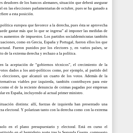
ses deudores de los bancos alemanes, situación que deberá asegurar
el en las elecciones parlamentarias de octubre, pues se ha ganado a
fiere a esta posición.
 política europea que favorece a la derecha, pues ésta se aprovecha
uede gastar más que lo que se ingresa” al imponer las medidas de
res aumentos de impuestos. Los partidos socialdemócratas también
situaciones, como en Grecia, España y Portugal, fueron ellos los que
ctural. Fueron punidos por los electores y, en varios países, se
o de la extrema derecha y rechazo a la política.
n la aceptación de “gobiernos técnicos”, el crecimiento de la
otos dados a los anti-políticos como, por ejemplo, al partido del
s elecciones, que alcanzó un cuarto de los votos. Además de la
lternativas viables por izquierda, también contribuyen para este
 como el de la reciente denuncia de coimas pagadas por empresas
ular en España, incluyendo al actual primer ministro.
ituación distinta: allí, fuerzas de izquierda han presentado una
rza electoral. Y polarizan tanto con la derecha como con la extrema
olo en el plano presupuestario y electoral. Está en curso el
stituido en el hemisferio norte tras la Segunda Guerra, compuesto